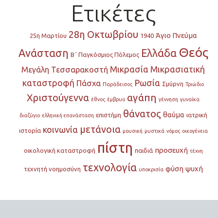
Ετικέτες
28η Οκτωβρίου
Άγιο Πνεύμα
25η Μαρτίου
1940
Θεός
Ανάσταση
Ελλάδα
Β΄ Παγκόσμιος Πόλεμος
Μικρασία
Μικρασιατική
Μεγάλη Τεσσαρακοστή
καταστροφή
Ρωσία
Πάσχα
Σμύρνη
Παράδεισος
Τριώδιο
Χριστούγεννα
αγάπη
έθνος
έμβρυο
γέννηση
γυναίκα
θάνατος
θαύμα
επιστήμη
ιατρική
διαζύγιο
ελληνική επανάσταση
μετάνοια
κοινωνία
ιστορία
μουσική
μυστικά
νόμος
οικογένεια
πίστη
προσευχή
οικολογική καταστροφή
παιδιά
τέχνη
τεχνολογία
φύση
ψυχή
τεχνητή νοημοσύνη
υποκρισία