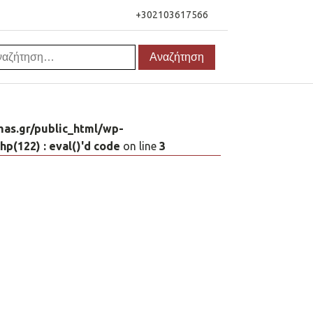
+302103617566
αζήτηση
as.gr/public_html/wp-
(122) : eval()'d code
on line
3