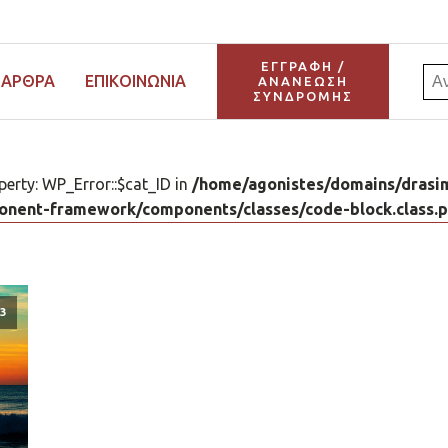
ΕΓΓΡΑΦΗ /
Αν
ΆΡΘΡΑ
ΕΠΙΚΟΙΝΩΝΊΑ
ΑΝΑΝΕΩΣΗ
ΣΥΝΔΡΟΜΗΣ
για:
perty: WP_Error::$cat_ID in
/home/agonistes/domains/drasim
nent-framework/components/classes/code-block.class.php
3