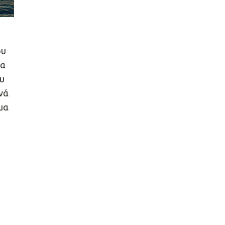
ου
ία
υ
ινά
μα