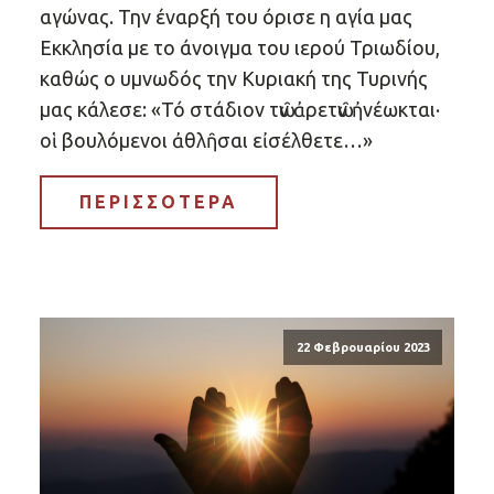
αγώνας. Την έναρξή του όρισε η αγία μας
Εκκλησία με το άνοιγμα του ιερού Τριωδίου,
καθώς ο υμνωδός την Κυριακή της Τυρινής
μας κάλεσε: «Τό στάδιον τῶν ἀρετῶν ἠνέωκται·
οἱ βουλόμενοι ἀθλῆσαι εἰσέλθετε…»
ΠΕΡΙΣΣΟΤΕΡΑ
22 Φεβρουαρίου 2023