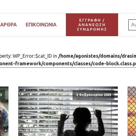
ΕΓΓΡΑΦΗ /
Αν
ΆΡΘΡΑ
ΕΠΙΚΟΙΝΩΝΊΑ
ΑΝΑΝΕΩΣΗ
ΣΥΝΔΡΟΜΗΣ
για:
perty: WP_Error::$cat_ID in
/home/agonistes/domains/drasim
nent-framework/components/classes/code-block.class.php
3
2 Φεβρουαρίου 2023