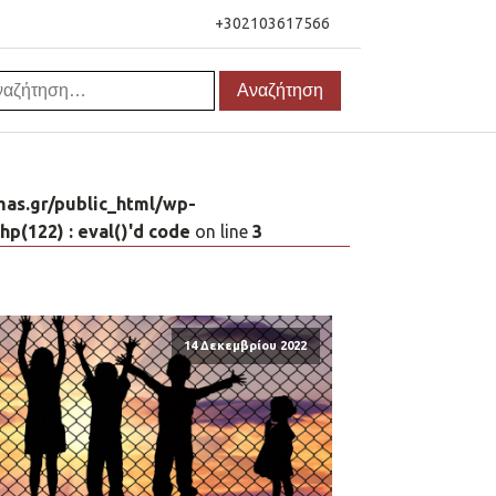
+302103617566
αζήτηση
as.gr/public_html/wp-
(122) : eval()'d code
on line
3
14 Δεκεμβρίου 2022