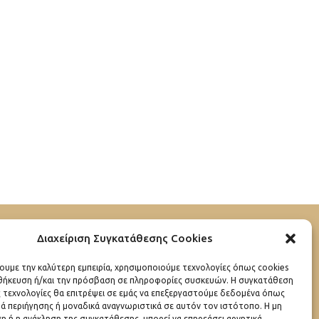
Διαχείριση Συγκατάθεσης Cookies
ΠΟΙΟΙ ΕΙΜΑΣΤΕ
χουμε την καλύτερη εμπειρία, χρησιμοποιούμε τεχνολογίες όπως cookies
οθήκευση ή/και την πρόσβαση σε πληροφορίες συσκευών. Η συγκατάθεση
ΛΙΤΙΚΗ ΑΠΟΡΡΗΤΟΥ
ς τεχνολογίες θα επιτρέψει σε εμάς να επεξεργαστούμε δεδομένα όπως
ά περιήγησης ή μοναδικά αναγνωριστικά σε αυτόν τον ιστότοπο. Η μη
ΟΡΟΙ ΧΡΗΣΗΣ
 ή η ανάκληση της συγκατάθεσης, μπορεί να επηρεάσει αρνητικά