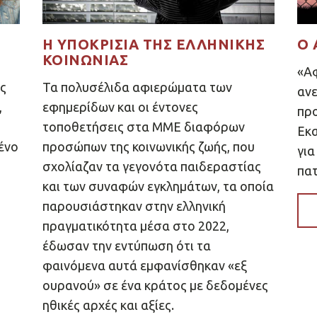
Η ΥΠΟΚΡΙΣΊΑ ΤΗΣ ΕΛΛΗΝΙΚΉΣ
Ο 
ΚΟΙΝΩΝΊΑΣ
«Αφ
ς
Τα πολυσέλιδα αφιερώματα των
ανε
,
εφημερίδων και οι έντονες
προ
τοποθετήσεις στα ΜΜΕ διαφόρων
Εκα
ένο
προσώπων της κοινωνικής ζωής, που
για
σχολίαζαν τα γεγονότα παιδεραστίας
πατ
και των συναφών εγκλημάτων, τα οποία
παρουσιάστηκαν στην ελληνική
πραγματικότητα μέσα στο 2022,
έδωσαν την εντύπωση ότι τα
φαινόμενα αυτά εμφανίσθηκαν «εξ
ουρανού» σε ένα κράτος με δεδομένες
ηθικές αρχές και αξίες.