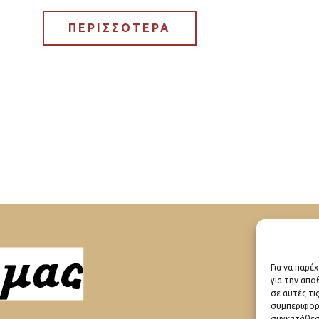
ΠΕΡΙΣΣΟΤΕΡΑ
Για να παρέ
για την απ
ΠΟ
σε αυτές τι
συμπεριφορ
συγκατάθεση