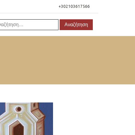
+302103617566
αζήτηση