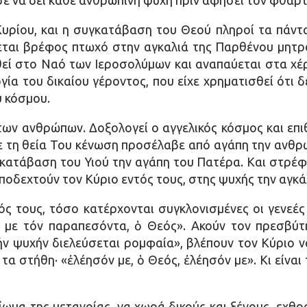
ε να δει κάθε ανθρώπινη ψυχή πριν αφήσει τον φθαρ
υρίου, και η συγκατάβαση του Θεού πληροί τα πάντα
ται βρέφος πτωχό στην αγκαλιά της Παρθένου μητρός
θεί στο Ναό των Ιεροσολύμων και αναπαύεται στα χέ
γία του δικαίου γέροντος, που είχε χρηματισθεί ότι 
υ κόσμου.
των ανθρώπων. Δοξολογεί ο αγγελικός κόσμος και επ
ε τη θεία Του κένωση προσέλαβε από αγάπη την ανθρωπ
ατάβαση του Υιού την αγάπη του Πατέρα. Και στρέφο
υποδεχτούν τον Κύριο εντός τους, στης ψυχής την αγκά
ός τους, τόσο κατέρχονται συγκλονισμένες οι γενε
 με τόν παραπεσόντα, ὁ Θεός». Ακούν τον πρεσβύ
ν ψυχήν διελεύσεται ρομφαία», βλέπουν τον Κύριο ν
α στήθη· «ἐλέησόν με, ὁ Θεός, ἐλέησόν με». Κι είναι 
ίωμα της μετανοίας, να χωρά δικούς και ξένους, εχθρο