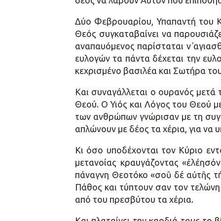
δέος να λάβουν Αυτόν που επιπόθησ
Δύο Φεβρουαρίου, Υπαπαντή του Κ
Θεός συγκαταβαίνει να παρουσιάζε
αναπαυόμενος παρίσταται ν᾿ αγιασ
ευλογών τα πάντα δέχεται την ευλο
κεχρισμένο βασιλέα και Σωτήρα το
Και συναγάλλεται ο ουρανός μετά 
Θεού. Ο Υιός και Λόγος του Θεού μ
των ανθρώπων γνώρισαν με τη συγκ
απλώνουν με δέος τα χέρια, για να 
Κι όσο υποδέχονται τον Κύριο εντ
μετανοίας κραυγάζοντας «ἐλέησόν
πάναγνη Θεοτόκο «σοῦ δέ αὐτῆς τή
Πάθος και τύπτουν σαν τον τελώνη τ
από του πρεσβύτου τα χέρια.
Και πλαταίνει την καρδιά τους το β