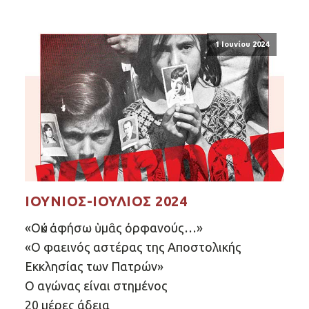
1 Ιουνίου 2024
ΙΟΎΝΙΟΣ-ΙΟΎΛΙΟΣ 2024
«Οὐκ ἀφήσω ὑμᾶς ὀρφανούς…»
«Ο φαεινός αστέρας της Αποστολικής
Εκκλησίας των Πατρών»
Ο αγώνας είναι στημένος
20 μέρες άδεια