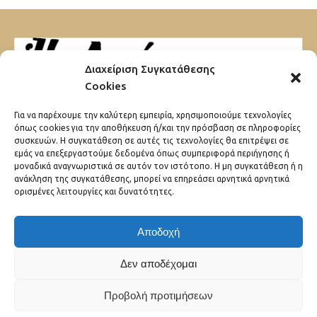
Διαχείριση Συγκατάθεσης
Cookies
Μαυρομιχάλη 32
Για να παρέχουμε την καλύτερη εμπειρία, χρησιμοποιούμε τεχνολογίες
10680 Αθήνα
όπως cookies για την αποθήκευση ή/και την πρόσβαση σε πληροφορίες
συσκευών. Η συγκατάθεση σε αυτές τις τεχνολογίες θα επιτρέψει σε
εμάς να επεξεργαστούμε δεδομένα όπως συμπεριφορά περιήγησης ή
μοναδικά αναγνωριστικά σε αυτόν τον ιστότοπο. Η μη συγκατάθεση ή η
ανάκληση της συγκατάθεσης, μπορεί να επηρεάσει αρνητικά αρνητικά
ορισμένες λειτουργίες και δυνατότητες.
ΠΟΙΟΙ ΕΙΜΑΣΤΕ
ΠΟΛΙΤΙΚΗ ΑΠΟΡΡΗΤΟΥ
Αποδοχή
ΟΡΟΙ ΧΡΗΣΗΣ
Δεν αποδέχομαι
Προβολή προτιμήσεων
© 2026 Σύλλογος Ορθ. Ιερ. Δράσεως «Ο Μέγας