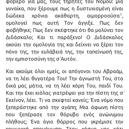
φοβερό για μας, τους τηρητές του Νόμου: μια
γυναίκα, που ξέρουμε πως η δυστυχισμένη είναι
1
δώδεκα χρόνια ακάθαρτη, αιμορροούσα
,
ομολογεί πως αυτή Τον άγγιξε. Πως δεν
φοβήθηκε; Πως δεν σκέφτηκε ότι θα μολύνει τον
Διδάσκαλο; Και τι παράξενο! Ο Διδάσκαλος
ακούει την ομολογία της και δείχνει να ξέρει τον
πόνο της, την ευλάβειά της, την ταπείνωσή της,
την εμπιστοσύνη της σ᾿ Αυτόν.
Και ακούμε όλοι εμείς, οι απόγονοι του Αβραάμ,
να τη λέει θυγατέρα Του! Την άγνωστή Του, στα
δικά μας μάτια, να τη λέει κόρη Του, παιδί Του.
Και την έχει κιόλας γιατρέψει για την πίστη της σ᾿
Εκείνον, λέει. Τι να σκεφτεί κανείς; Ένα νόμο που
ξεπεράστηκε από την αγάπη; Μια άφωνη πίστη
που ξεπέρασε τον θόρυβο ενός ανώνυμου
πλήθους; Ένα άγιο θάρρος που γκρέμισε την
κοινωνική απομόνωση; Στον κόσμο μας κάτι