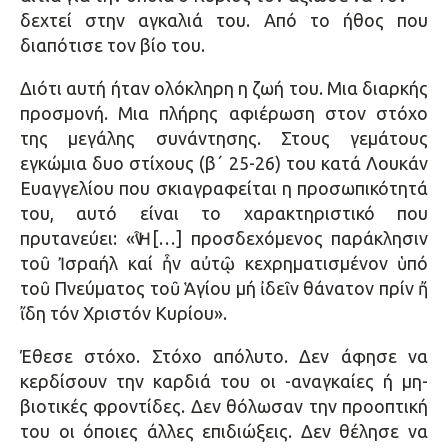
δεχτεί στην αγκαλιά του. Από το ήθος που
διαπότισε τον βίο του.
Διότι αυτή ήταν ολόκληρη η ζωή του. Μια διαρκής
προσμονή. Μια πλήρης αφιέρωση στον στόχο
της μεγάλης συνάντησης. Στους γεμάτους
εγκώμια δυο στίχους (β΄ 25-26) του κατά Λουκάν
Ευαγγελίου που σκιαγραφείται η προσωπικότητά
του, αυτό είναι το χαρακτηριστικό που
πρυτανεύει: «Ἦν […] προσδεχόμενος παράκλησιν
τοῦ Ἰσραήλ καί ἦν αὐτῷ κεχρηματισμένον ὑπό
τοῦ Πνεύματος τοῦ Ἁγίου μή ἰδεῖν θάνατον πρίν ἤ
ἴδη τόν Χριστόν Κυρίου».
Έθεσε στόχο. Στόχο απόλυτο. Δεν άφησε να
κερδίσουν την καρδιά του οι -αναγκαίες ή μη-
βιοτικές φροντίδες. Δεν θόλωσαν την προοπτική
του οι όποιες άλλες επιδιώξεις. Δεν θέλησε να