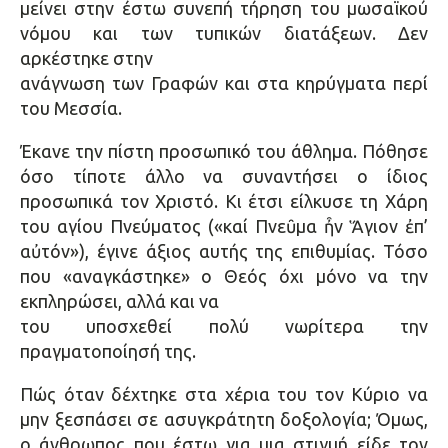
μείνει στην έστω συνεπή τήρηση του μωσαϊκού
νόμου και των τυπικών διατάξεων. Δεν
αρκέστηκε στην
ανάγνωση των Γραφών και στα κηρύγματα περί
του Μεσσία.
Έκανε την πίστη προσωπικό του άθλημα. Πόθησε
όσο τίποτε άλλο να συναντήσει ο ίδιος
προσωπικά τον Χριστό. Κι έτσι είλκυσε τη Χάρη
του αγίου Πνεύματος («καί Πνεῦμα ἦν Ἅγιον ἐπ’
αὐτόν»), έγινε άξιος αυτής της επιθυμίας. Τόσο
που «αναγκάστηκε» ο Θεός όχι μόνο να την
εκπληρώσει, αλλά και να
του υποσχεθεί πολύ νωρίτερα την
πραγματοποίησή της.
Πώς όταν δέχτηκε στα χέρια του τον Κύριο να
μην ξεσπάσει σε ασυγκράτητη δοξολογία; Όμως,
ο άνθρωπος που έστω για μια στιγμή είδε τον