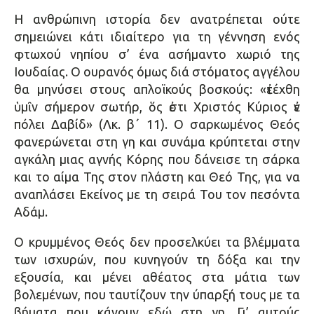
Η ανθρώπινη ιστορία δεν ανατρέπεται ούτε
σημειώνει κάτι ιδιαίτερο για τη γέννηση ενός
φτωχού νηπίου σ’ ένα ασήμαντο χωριό της
Ιουδαίας. Ο ουρανός όμως διά στόματος αγγέλου
θα μηνύσει στους απλοϊκούς βοσκούς: «ἐτέχθη
ὑμῖν σήμερον σωτήρ, ὅς ἐστι Χριστός Κύριος ἐν
πόλει Δαβίδ» (Λκ. β΄ 11). Ο σαρκωμένος Θεός
φανερώνεται στη γη και συνάμα κρύπτεται στην
αγκάλη μιας αγνής Κόρης που δάνεισε τη σάρκα
και το αίμα Της στον πλάστη και Θεό Της, για να
αναπλάσει Εκείνος με τη σειρά Του τον πεσόντα
Αδάμ.
Ο κρυμμένος Θεός δεν προσελκύει τα βλέμματα
των ισχυρών, που κυνηγούν τη δόξα και την
εξουσία, και μένει αθέατος στα μάτια των
βολεμένων, που ταυτίζουν την ύπαρξή τους με τα
βήματα που κάνουν εδώ στη γη. Γι’ αυτούς