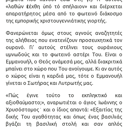
«λαθών ἐτέχθη ὑπό τό σπήλαιον» και διέρχεται
απαρατήρητος μέσα από το φωτεινό διάκοσμο
της εμπορικής χριστουγεννιάτικης γιορτής.
Φανερώνεται όμως στους αγνούς αναζητητές
της αλήθειας που ενατενίζουν προσευχητικά τον
ουρανό. Γι’ αυτούς στέλνει τους ουράνιους
υμνωδούς και το φωτεινό αστέρι Του. Είναι ο
Εμμανουήλ, ο Θεός ανάμεσά μας, αλλά διακριτικά
μπαίνει στο χώρο που Του ανοίγουμε. Κι αν αυτός
ο χώρος είναι η καρδιά μας, τότε ο Εμμανουήλ
γίνεται ο Σωτήρας και Λυτρωτής μας.
«Πώς έγινε τούτο το εκπληκτικό και
αξιοθαύμαστο;», αναρωτιέται ο άγιος Ιωάννης ο
Χρυσόστομος˙ και ο ίδιος απαντά: «Εξαιτίας της
δικής Του αγαθότητας και όπως ένας βασιλιάς
βγάζει τη βασιλική στολή και σαν απλός