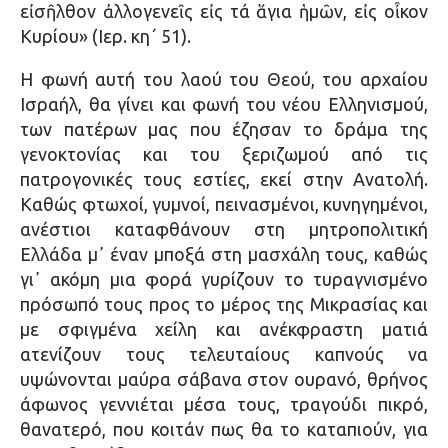
εἰσῆλθον ἀλλογενεῖς εἰς τά ἅγια ἡμῶν, εἰς οἶκον
Κυρίου» (Ιερ. κη΄ 51).
Η φωνή αυτή του λαού του Θεού, του αρχαίου
Ισραήλ, θα γίνει και φωνή του νέου Ελληνισμού,
των πατέρων μας που έζησαν το δράμα της
γενοκτονίας και του ξεριζωμού από τις
πατρογονικές τους εστίες, εκεί στην Ανατολή.
Καθώς φτωχοί, γυμνοί, πεινασμένοι, κυνηγημένοι,
ανέστιοι καταφθάνουν στη μητροπολιτική
Ελλάδα μ᾿ έναν μποξά στη μασχάλη τους, καθώς
γι᾿ ακόμη μια φορά γυρίζουν το τυραγνισμένο
πρόσωπό τους προς το μέρος της Μικρασίας και
με σφιγμένα χείλη και ανέκφραστη ματιά
ατενίζουν τους τελευταίους καπνούς να
υψώνονται μαύρα σάβανα στον ουρανό, θρήνος
άφωνος γεννιέται μέσα τους, τραγούδι πικρό,
θανατερό, που κοιτάν πως θα το καταπιούν, για