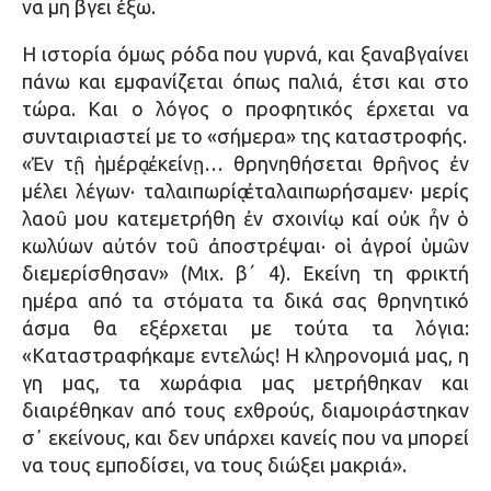
να μη βγει έξω.
Η ιστορία όμως ρόδα που γυρνά, και ξαναβγαίνει
πάνω και εμφανίζεται όπως παλιά, έτσι και στο
τώρα. Και ο λόγος ο προφητικός έρχεται να
συνταιριαστεί με το «σήμερα» της καταστροφής.
«Ἐν τῇ ἡμέρᾳ ἐκείνῃ… θρηνηθήσεται θρῆνος ἐν
μέλει λέγων· ταλαιπωρίᾳ ἐταλαιπωρήσαμεν· μερίς
λαοῦ μου κατεμετρήθη ἐν σχοινίῳ καί οὐκ ἦν ὁ
κωλύων αὐτόν τοῦ ἀποστρέψαι· οἱ ἀγροί ὑμῶν
διεμερίσθησαν» (Μιχ. β΄ 4). Εκείνη τη φρικτή
ημέρα από τα στόματα τα δικά σας θρηνητικό
άσμα θα εξέρχεται με τούτα τα λόγια:
«Καταστραφήκαμε εντελώς! Η κληρονομιά μας, η
γη μας, τα χωράφια μας μετρήθηκαν και
διαιρέθηκαν από τους εχθρούς, διαμοιράστηκαν
σ᾿ εκείνους, και δεν υπάρχει κανείς που να μπορεί
να τους εμποδίσει, να τους διώξει μακριά».