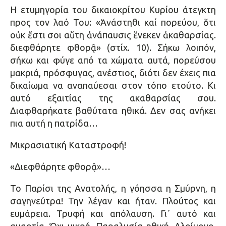
Η ετυμηγορία του δικαιοκρίτου Κυρίου άτεγκτη
προς τον λαό Του: «Ἀνάστηθι καί πορεύου, ὅτι
οὐκ ἔστι σοι αὕτη ἀνάπαυσις ἕνεκεν ἀκαθαρσίας.
διεφθάρητε φθορᾷ» (στίχ. 10). Σήκω λοιπόν,
σήκω και φύγε από τα χώματα αυτά, πορεύσου
μακριά, πρόσφυγας, ανέστιος, διότι δεν έχεις πια
δικαίωμα να αναπαύεσαι στον τόπο ετούτο. Κι
αυτό εξαιτίας της ακαθαρσίας σου.
Διαφθαρήκατε βαθύτατα ηθικά. Δεν σας ανήκει
πια αυτή η πατρίδα…
Μικρασιατική Καταστροφή!
«Διεφθάρητε φθορᾷ»…
Το Παρίσι της Ανατολής, η γόησσα η Σμύρνη, η
σαγηνεύτρα! Την λέγαν και ήταν. Πλούτος και
ευμάρεια. Τρυφή και απόλαυση. Γι᾿ αυτό και
αμαρτία. Όχι μικρή. Παραλυσία ηθική. Αλοίμονο,