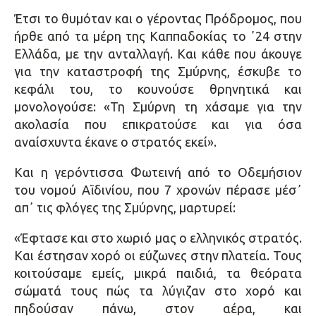
Έτσι το θυμόταν και ο γέροντας Πρόδρομος, που
ήρθε από τα μέρη της Καππαδοκίας το ᾿24 στην
Ελλάδα, με την ανταλλαγή. Και κάθε που άκουγε
για την καταστροφή της Σμύρνης, έσκυβε το
κεφάλι του, το κουνούσε θρηνητικά και
μονολογούσε: «Τη Σμύρνη τη χάσαμε για την
ακολασία που επικρατούσε και για όσα
αναίσχυντα έκανε ο στρατός εκεί».
Και η γερόντισσα Φωτεινή από το Οδεμήσιον
του νομού Αϊδινίου, που 7 χρονών πέρασε μέσ᾿
απ᾿ τις φλόγες της Σμύρνης, μαρτυρεί:
«Έφτασε και στο χωριό μας ο ελληνικός στρατός.
Και έστησαν χορό οι εύζωνες στην πλατεία. Τους
κοιτούσαμε εμείς, μικρά παιδιά, τα θεόρατα
σώματά τους πώς τα λύγιζαν στο χορό και
πηδούσαν πάνω, στον αέρα, και