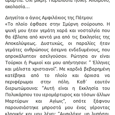
ακολασία…
Διηγείται ο άγιος Αμφιλόχιος της Πάτμου:
«Το πλοίο έφθασε στην Σμύρνη σούρουπο. Η
ψυχή μου ήταν γεμάτη χαρά και νοσταλγία που
θα έβλεπα από κοντά μια από τις Εκκλησίες της
Αποκαλύψεως. Δυστυχώς, οι παραλίες ήταν
γεμάτες ανθρώπους άσεμνα ενδεδυμένους, που
απροκάλυπταν ασελγούσαν. Ρώτησα αν είναι
Τούρκοι ή Ρωμιοί και μου απήντησαν: “ Έλληνες
και μάλιστα χριστιανοί”. Με καρδιά βεβαρημένη
κατέβηκα από το πλοίο και άρχισα να
περιφέρωμαι στην πόλη. Καθ᾿ εαυτόν
διερωτώμουνα: “Αυτή είναι η Εκκλησία του
Πολυκάρπου του ιερομάρτυρος και τόσων άλλων
Μαρτύρων και Αγίων;”, οπότε ξάφνου
παρουσιάστηκε μπροστά μου ένας γέροντας
κληρικός και μου λέγει: “Αμφιλόχιε, μη λυπήσαι.